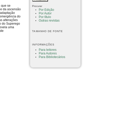
s que se
Procurar
 e da ascensão
Por Edição
e adaptação
Por Autor
a emergência do
Por título
as alterações
Outras revistas
ão do Superego
revela uma
ade
TAMANHO DE FONTE
INFORMAÇÕES
Para leitores
Para Autores
Para Bibliotecários