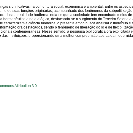
ças significativas na conjuntura social, econômica e ambiental. Entre os aspecto
ento de suas funções originárias, acompanhado dos fenômenos da subpolitização
enciadas na realidade hodierna, nota-se que a sociedade tem encontrado meios d
a hermenêutica e na dialógica, destacando-se o surgimento do Terceiro Setor e 
 caracterizam a ciência moderna, o presente artigo busca analisar o indivíduo e 
ormação ora destacados, sendo o fenômeno de liberação do Id e de flexibilizaç
cionais contemporâneas. Nesse sentido, a pesquisa bibliográfica ora explicitada 
ão das instituições, proporcionando uma melhor compreensão acerca da modernid
Commons Attribution 3.0
.