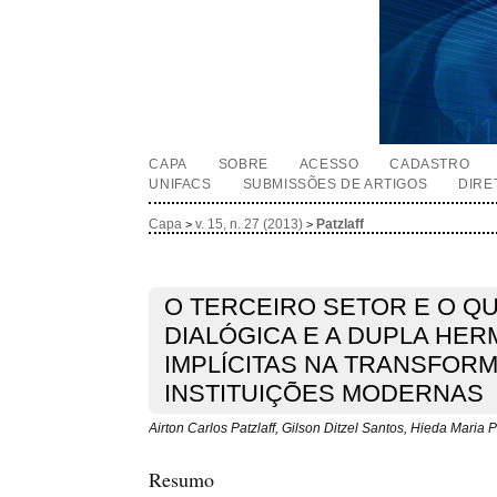
CAPA
SOBRE
ACESSO
CADASTRO
UNIFACS
SUBMISSÕES DE ARTIGOS
DIRE
Capa
v. 15, n. 27 (2013)
Patzlaff
>
>
O TERCEIRO SETOR E O Q
DIALÓGICA E A DUPLA HE
IMPLÍCITAS NA TRANSFOR
INSTITUIÇÕES MODERNAS
Airton Carlos Patzlaff, Gilson Ditzel Santos, Hieda Maria
Resumo