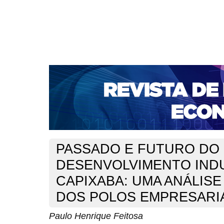
CAPA
SOBRE
ACESSO
CADASTRO
PESQ
NOTÍCIAS
PORTAL DE REVISTAS DA UNIFACS
S
BASES DE DADOS E INDEXADORES
Capa
v. 17, n. 31 (2015)
Feitosa
>
>
PASSADO E FUTURO DO
DESENVOLVIMENTO IND
CAPIXABA: UMA ANÁLISE
DOS POLOS EMPRESARI
Paulo Henrique Feitosa