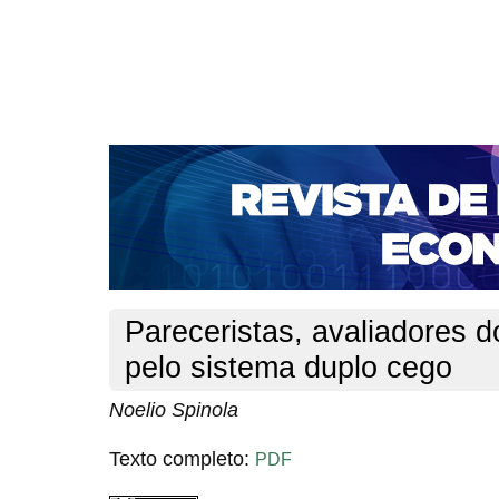
CAPA
SOBRE
ACESSO
CADASTRO
PESQ
NOTÍCIAS
PORTAL DE REVISTAS DA UNIFACS
S
BASES DE DADOS E INDEXADORES
Capa
v. 17, n. 31 (2015)
Spinola
>
>
Pareceristas, avaliadores d
pelo sistema duplo cego
Noelio Spinola
Texto completo:
PDF