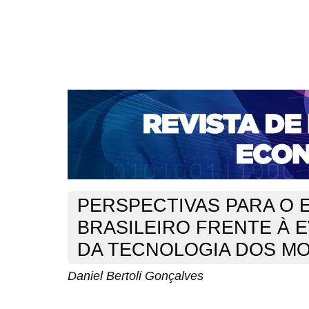
CAPA
SOBRE
ACESSO
CADASTRO
PESQ
NOTÍCIAS
PORTAL DE REVISTAS DA UNIFACS
S
BASES DE DADOS E INDEXADORES
Capa
Ano XIX - V. 3 - N. 38 - Dezembro de 2017
Gonçalves
>
>
PERSPECTIVAS PARA O 
BRASILEIRO FRENTE À 
DA TECNOLOGIA DOS M
Daniel Bertoli Gonçalves