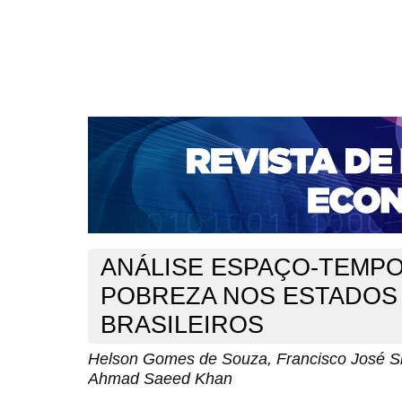
CAPA
SOBRE
ACESSO
CADASTRO
PESQ
NOTÍCIAS
PORTAL DE REVISTAS DA UNIFACS
S
BASES DE DADOS E INDEXADORES
Capa
Ano XIX - V. 2 - N. 37 - Agosto de 2017
Souza
>
>
ANÁLISE ESPAÇO-TEMP
POBREZA NOS ESTADOS
BRASILEIROS
Helson Gomes de Souza, Francisco José Sil
Ahmad Saeed Khan