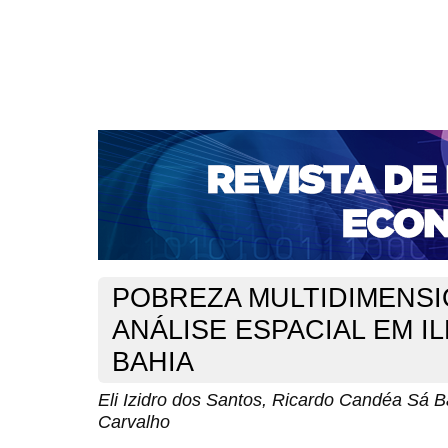
CAPA
SOBRE
ACESSO
CADASTRO
PESQ
NOTÍCIAS
PORTAL DE REVISTAS DA UNIFACS
S
BASES DE DADOS E INDEXADORES
Capa
Ano XX - V. 1 - N. 39 - Abril de 2018
Santos
>
>
POBREZA MULTIDIMENSI
ANÁLISE ESPACIAL EM I
BAHIA
Eli Izidro dos Santos, Ricardo Candéa Sá Ba
Carvalho