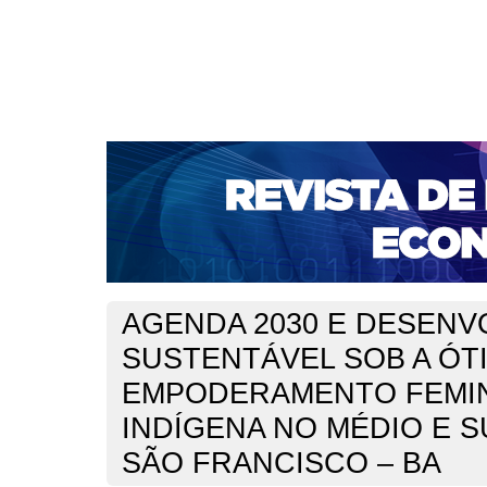
CAPA
SOBRE
ACESSO
CADASTRO
PESQ
NOTÍCIAS
PORTAL DE REVISTAS DA UNIFACS
S
BASES DE DADOS E INDEXADORES
Capa
2017
Chagas Costa
>
>
AGENDA 2030 E DESENV
SUSTENTÁVEL SOB A ÓT
EMPODERAMENTO FEMI
INDÍGENA NO MÉDIO E 
SÃO FRANCISCO – BA