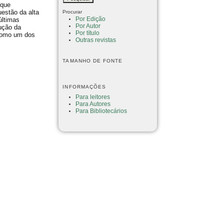
 que
estão da alta
Procurar
Por Edição
últimas
Por Autor
lução da
Por título
 como um dos
Outras revistas
TAMANHO DE FONTE
INFORMAÇÕES
Para leitores
Para Autores
Para Bibliotecários