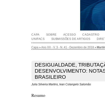
CAPA
SOBRE
ACESSO
CADASTRO
UNIFACS
SUBMISSÕES DE ARTIGOS
DIRE
Capa
Ano XX - V. 3 - N. 41 - Dezembro de 2018
Marti
>
>
DESIGUALDADE, TRIBUTAÇ
DESENVOLVIMENTO: NOTA
BRASILEIRO
Julia Silveira Martins, Ivan Colangelo Salomão
Resumo