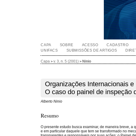
CAPA
SOBRE
ACESSO
CADASTRO
UNIFACS
SUBMISSÕES DE ARTIGOS
DIRE
Capa
v. 3, n. 5 (2001)
Ninio
>
>
Organizações Internacionais e
O caso do painel de inspeção 
Alberto Ninio
Resumo
O presente estudo busca examinar, de maneira breve, a q
e em particular daquele que tem se transformado no meca
transparentes e responsáveis por suas ações: o Painel d