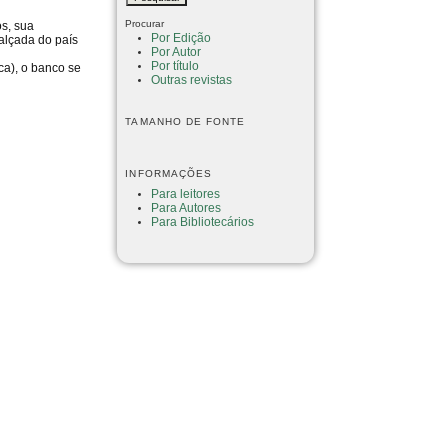
Procurar
os, sua
Por Edição
alçada do país
Por Autor
Por título
ca), o banco se
Outras revistas
TAMANHO DE FONTE
INFORMAÇÕES
Para leitores
Para Autores
Para Bibliotecários