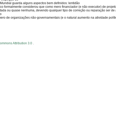
Mundial guarda alguns aspectos bem definidos: lentidão
co formalmente considerou que como mero financiador (e não executor) de projet
mitada ou quase nenhuma, devendo qualquer tipo de correção ou reparação ser de 
ão
ro de organizações não-governamentais (e o natural aumento na atividade políti
Commons Attribution 3.0
.