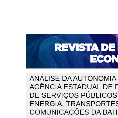
CAPA
SOBRE
ACESSO
CADASTRO
PESQ
NOTÍCIAS
PORTAL DE REVISTAS DA UNIFACS
S
BASES DE DADOS E INDEXADORES
Capa
Ano XXII - V. 1 - N. 45 - Abril de 2020
Wildberger
>
>
ANÁLISE DA AUTONOMIA
AGÊNCIA ESTADUAL DE
DE SERVIÇOS PÚBLICOS
ENERGIA, TRANSPORTE
COMUNICAÇÕES DA BAHI