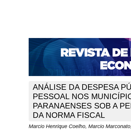
CAPA
SOBRE
ACESSO
CADASTRO
PESQ
NOTÍCIAS
PORTAL DE REVISTAS DA UNIFACS
S
BASES DE DADOS E INDEXADORES
Capa
Ano XXIII - V. 2 - N. 49 - Agosto de 2021
Coelho
>
>
ANÁLISE DA DESPESA P
PESSOAL NOS MUNICÍPI
PARANAENSES SOB A PE
DA NORMA FISCAL
Marcio Henrique Coelho, Marcio Marconato,