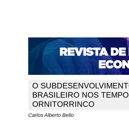
CAPA
SOBRE
ACESSO
CADASTRO
PESQ
NOTÍCIAS
PORTAL DE REVISTAS DA UNIFACS
S
BASES DE DADOS E INDEXADORES
Capa
v. 8, n. 14 (2006)
Bello
>
>
O SUBDESENVOLVIMEN
BRASILEIRO NOS TEMPO
ORNITORRINCO
Carlos Alberto Bello