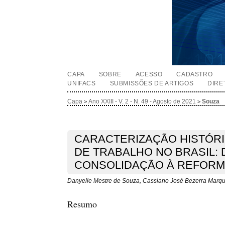
CAPA
SOBRE
ACESSO
CADASTRO
UNIFACS
SUBMISSÕES DE ARTIGOS
DIRE
Capa
Ano XXIII - V. 2 - N. 49 - Agosto de 2021
Souza
>
>
CARACTERIZAÇÃO HISTÓR
DE TRABALHO NO BRASIL: 
CONSOLIDAÇÃO À REFORM
Danyelle Mestre de Souza, Cassiano José Bezerra Marque
Resumo