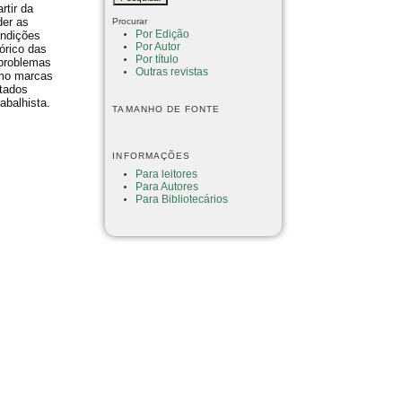
rtir da
der as
Procurar
Por Edição
ondições
Por Autor
órico das
Por título
 problemas
Outras revistas
omo marcas
ltados
abalhista.
TAMANHO DE FONTE
INFORMAÇÕES
Para leitores
Para Autores
Para Bibliotecários