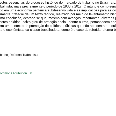
ctos essenciais do processo histórico do mercado de trabalho no Brasil, a pa
balhista, mais precisamente o período de 1930 a 2017. O intuito é compreen
ado em uma economia periférica/subdesenvolvida e as implicações para as c
mente, trata-se de um texto teórico, realizado por meio do levantamento hist
a. Como conclusão, destaca-se que, mesmo com avanços importantes, diversos
enores salários, baixo grau de proteção social, dentre outros, permanecem c
 em um contexto de promoção de políticas públicas que não apresentam resu
is e econômicas da classe trabalhadora, como é o caso da referida reforma tr
abalho; Reforma Trabalhista
Commons Attribution 3.0
.