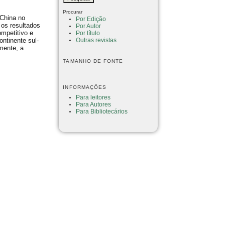
Procurar
 China no
Por Edição
 os resultados
Por Autor
ompetitivo e
Por título
continente sul-
Outras revistas
mente, a
TAMANHO DE FONTE
INFORMAÇÕES
Para leitores
Para Autores
Para Bibliotecários