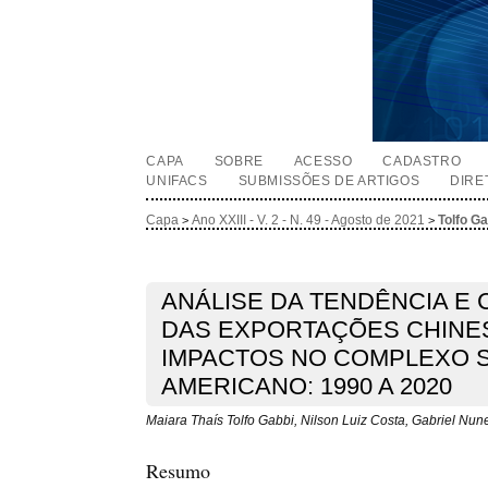
CAPA
SOBRE
ACESSO
CADASTRO
UNIFACS
SUBMISSÕES DE ARTIGOS
DIRE
Capa
Ano XXIII - V. 2 - N. 49 - Agosto de 2021
Tolfo G
>
>
ANÁLISE DA TENDÊNCIA E
DAS EXPORTAÇÕES CHINE
IMPACTOS NO COMPLEXO 
AMERICANO: 1990 A 2020
Maiara Thaís Tolfo Gabbi, Nilson Luiz Costa, Gabriel Nune
Resumo