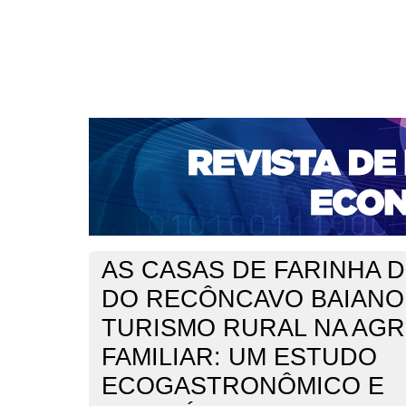
CAPA
SOBRE
ACESSO
CADASTRO
PESQ
NOTÍCIAS
PORTAL DE REVISTAS DA UNIFACS
S
BASES DE DADOS E INDEXADORES
Capa
Ano XXV - N. 54 - Jan./Dez. 2023
Andrade
>
>
AS CASAS DE FARINHA 
DO RECÔNCAVO BAIANO
TURISMO RURAL NA AG
FAMILIAR: UM ESTUDO
ECOGASTRONÔMICO E