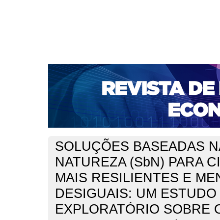
CAPA
SOBRE
ACESSO
CADASTRO
PESQ
NOTÍCIAS
PORTAL DE REVISTAS DA UNIFACS
S
BASES DE DADOS E INDEXADORES
Capa
2023
Oliveira
>
>
SOLUÇÕES BASEADAS N
NATUREZA (SbN) PARA C
MAIS RESILIENTES E M
DESIGUAIS: UM ESTUDO
EXPLORATÓRIO SOBRE 