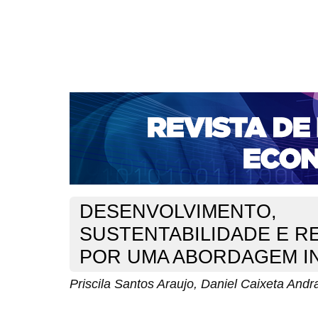
CAPA
SOBRE
ACESSO
CADASTRO
PESQ
NOTÍCIAS
PORTAL DE REVISTAS DA UNIFACS
S
BASES DE DADOS E INDEXADORES
Capa
Ano XXV - N. 54 - Jan./Dez. 2023
Araujo
>
>
DESENVOLVIMENTO,
SUSTENTABILIDADE E RE
POR UMA ABORDAGEM I
Priscila Santos Araujo, Daniel Caixeta Andr