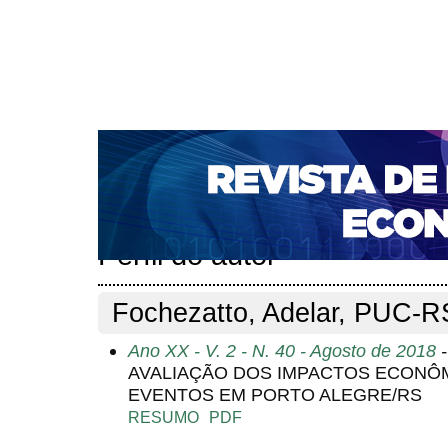
CAPA
SOBRE
ACESSO
CADASTRO
PESQ
NOTÍCIAS
PORTAL DE REVISTAS DA UNIFACS
S
BASES DE DADOS E INDEXADORES
Capa
Pesquisa
Perfil do autor
>
>
Perfil do autor
Fochezatto, Adelar, PUC-RS
Ano XX - V. 2 - N. 40 - Agosto de 2018
-
AVALIAÇÃO DOS IMPACTOS ECONÔ
EVENTOS EM PORTO ALEGRE/RS
RESUMO
PDF