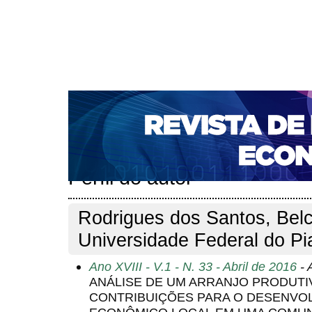
CAPA
SOBRE
ACESSO
CADASTRO
PESQ
NOTÍCIAS
PORTAL DE REVISTAS DA UNIFACS
S
BASES DE DADOS E INDEXADORES
Capa
Pesquisa
Perfil do autor
>
>
Perfil do autor
Rodrigues dos Santos, Belc
Universidade Federal do Pia
Ano XVIII - V.1 - N. 33 - Abril de 2016
- 
ANÁLISE DE UM ARRANJO PRODUTI
CONTRIBUIÇÕES PARA O DESENVOL