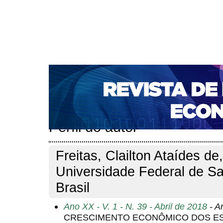
CAPA
SOBRE
ACESSO
CADASTRO
PESQ
NOTÍCIAS
PORTAL DE REVISTAS DA UNIFACS
S
BASES DE DADOS E INDEXADORES
Capa
Pesquisa
Perfil do autor
>
>
Perfil do autor
Freitas, Clailton Ataídes de,
Universidade Federal de Sa
Brasil
Ano XX - V. 1 - N. 39 - Abril de 2018
- Ar
CRESCIMENTO ECONÔMICO DOS ES