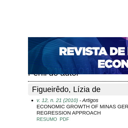
CAPA
SOBRE
ACESSO
CADASTRO
PESQ
NOTÍCIAS
PORTAL DE REVISTAS DA UNIFACS
S
BASES DE DADOS E INDEXADORES
Capa
Pesquisa
Perfil do autor
>
>
Perfil do autor
Figueirêdo, Lízia de
v. 12, n. 21 (2010)
- Artigos
ECONOMIC GROWTH OF MINAS GERAI
REGRESSION APPROACH
RESUMO
PDF