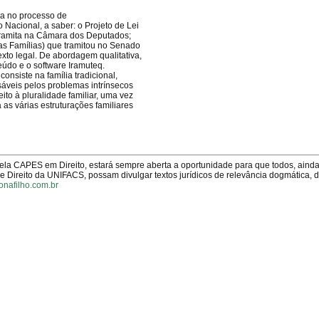
lia no processo de
 Nacional, a saber: o Projeto de Lei
 tramita na Câmara dos Deputados;
as Famílias) que tramitou no Senado
exto legal. De abordagem qualitativa,
eúdo e o software Iramuteq.
onsiste na família tradicional,
áveis pelos problemas intrínsecos
to à pluralidade familiar, uma vez
 as várias estruturações familiares
pela CAPES em Direito, estará sempre aberta a oportunidade para que todos, aind
Direito da UNIFACS, possam divulgar textos jurídicos de relevância dogmática, 
onafilho.com.br