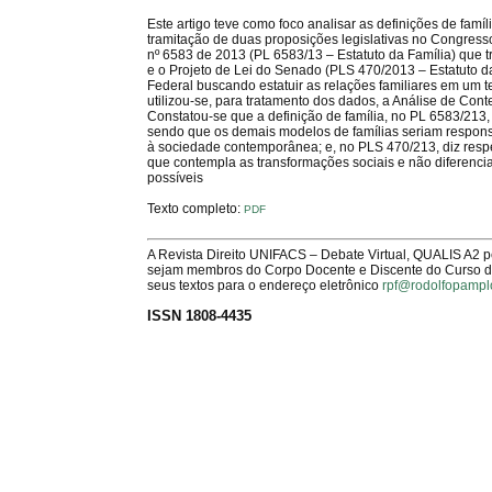
Este artigo teve como foco analisar as definições de famí
tramitação de duas proposições legislativas no Congresso
nº 6583 de 2013 (PL 6583/13 – Estatuto da Família) que
e o Projeto de Lei do Senado (PLS 470/2013 – Estatuto d
Federal buscando estatuir as relações familiares em um t
utilizou-se, para tratamento dos dados, a Análise de Cont
Constatou-se que a definição de família, no PL 6583/213, c
sendo que os demais modelos de famílias seriam respons
à sociedade contemporânea; e, no PLS 470/213, diz respei
que contempla as transformações sociais e não diferencia
possíveis
Texto completo:
PDF
A Revista Direito UNIFACS – Debate Virtual, QUALIS A2 
sejam membros do Corpo Docente e Discente do Curso de 
seus textos para o endereço eletrônico
rpf@rodolfopampl
ISSN 1808-4435