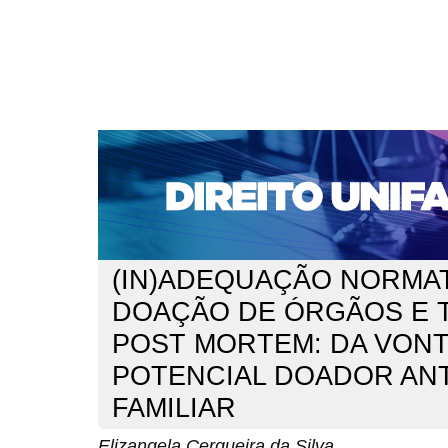
CAPA
SOBRE
ACESSO
CADASTRO
PESQ
NOTÍCIAS
EDIÇÕES DE Nº 1 A 100
WEBMAIL
Capa
n. 312 (2026)
Silva
>
>
(IN)ADEQUAÇÃO NORMAT
DOAÇÃO DE ÓRGÃOS E 
POST MORTEM: DA VON
POTENCIAL DOADOR ANT
FAMILIAR
Elizangela Cerqueira da Silva