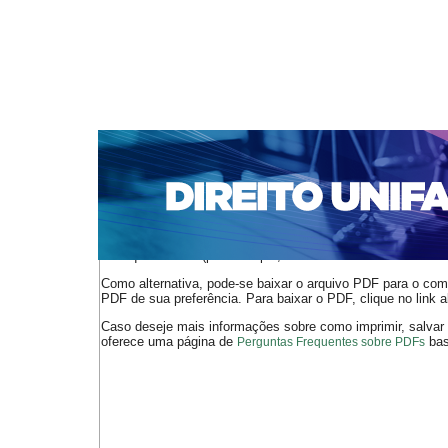
CAPA
SOBRE
ACESSO
CADASTRO
PESQ
NOTÍCIAS
EDIÇÕES DE Nº 1 A 100
WEBMAIL
Capa
n. 312 (2026)
Carvalho
>
>
O arquivo PDF selecionado deve ser carregado no navegador
de arquivos PDF (por exemplo, uma versão atual do
Adobe 
Como alternativa, pode-se baixar o arquivo PDF para o comp
PDF de sua preferência. Para baixar o PDF, clique no link a
Caso deseje mais informações sobre como imprimir, salvar
oferece uma página de
bast
Perguntas Frequentes sobre PDFs