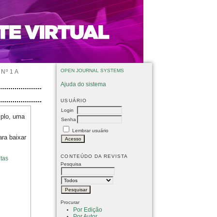
OPEN JOURNAL SYSTEMS
Nº 1 A
Ajuda do sistema
USUÁRIO
Login
mplo, uma
Senha
Lembrar usuário
ara baixar
CONTEÚDO DA REVISTA
tas
Pesquisa
Procurar
Por Edição
Por Autor