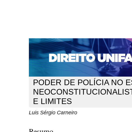
CAPA
SOBRE
ACESSO
CADASTRO
PESQ
NOTÍCIAS
EDIÇÕES DE Nº 1 A 100
WEBMAIL
Capa
n. 127 (2011)
Carneiro
>
>
PODER DE POLÍCIA NO 
NEOCONSTITUCIONALIST
E LIMITES
Luis Sérgio Carneiro
Resumo