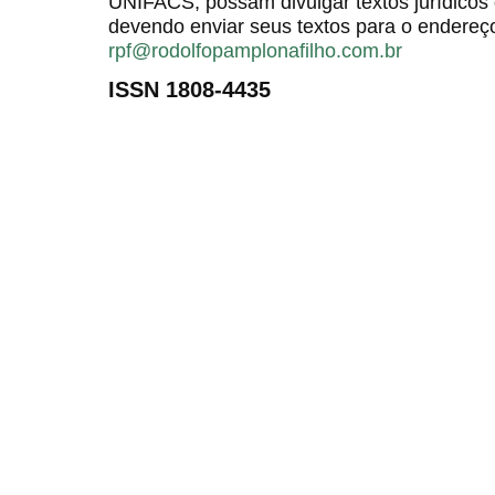
UNIFACS, possam divulgar textos jurídicos 
devendo enviar seus textos para o endereço
rpf@rodolfopamplonafilho.com.br
ISSN 1808-4435