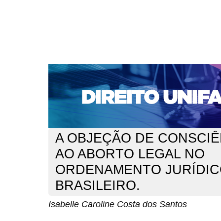
CAPA
SOBRE
ACESSO
CADASTRO
PESQ
NOTÍCIAS
EDIÇÕES DE Nº 1 A 100
WEBMAIL
Capa
n. 127 (2011)
dos Santos
>
>
A OBJEÇÃO DE CONSCIÊ
AO ABORTO LEGAL NO
ORDENAMENTO JURÍDI
BRASILEIRO.
Isabelle Caroline Costa dos Santos