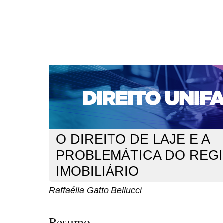
CAPA
SOBRE
ACESSO
CADASTRO
PESQ
NOTÍCIAS
EDIÇÕES DE Nº 1 A 100
WEBMAIL
Capa
n. 127 (2011)
Bellucci
>
>
O DIREITO DE LAJE E A
PROBLEMÁTICA DO REG
IMOBILIÁRIO
Raffaélla Gatto Bellucci
Resumo