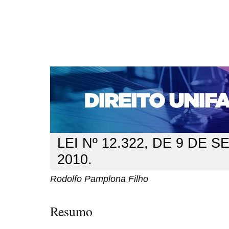
CAPA
SOBRE
ACESSO
CADASTRO
PESQ
NOTÍCIAS
EDIÇÕES DE Nº 1 A 100
WEBMAIL
Capa
n. 127 (2011)
Pamplona Filho
>
>
LEI Nº 12.322, DE 9 DE
2010.
Rodolfo Pamplona Filho
Resumo