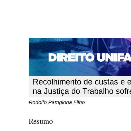
CAPA
SOBRE
ACESSO
CADASTRO
PESQ
NOTÍCIAS
EDIÇÕES DE Nº 1 A 100
WEBMAIL
Capa
n. 127 (2011)
Pamplona Filho
>
>
Recolhimento de custas e
na Justiça do Trabalho sofr
Rodolfo Pamplona Filho
Resumo