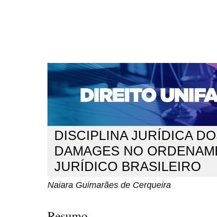
CAPA
SOBRE
ACESSO
CADASTRO
PESQ
NOTÍCIAS
EDIÇÕES DE Nº 1 A 100
WEBMAIL
Capa
n. 127 (2011)
de Cerqueira
>
>
DISCIPLINA JURÍDICA DO
DAMAGES NO ORDENAM
JURÍDICO BRASILEIRO
Naiara Guimarães de Cerqueira
Resumo