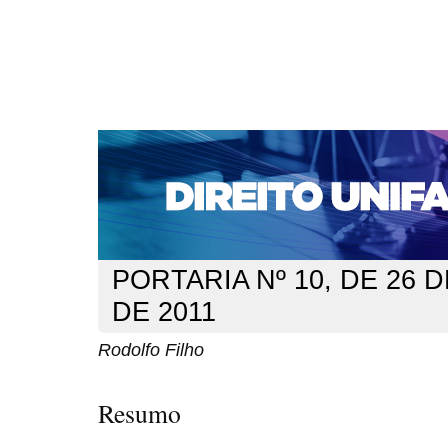
CAPA
SOBRE
ACESSO
CADASTRO
PESQ
NOTÍCIAS
EDIÇÕES DE Nº 1 A 100
WEBMAIL
Capa
n. 136 (2011)
Filho
>
>
PORTARIA Nº 10, DE 26 
DE 2011
Rodolfo Filho
Resumo