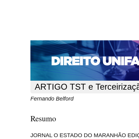
CAPA
SOBRE
ACESSO
CADASTRO
PESQ
NOTÍCIAS
EDIÇÕES DE Nº 1 A 100
WEBMAIL
Capa
n. 136 (2011)
Belford
>
>
ARTIGO TST e Terceirizaç
Fernando Belford
Resumo
JORNAL O ESTADO DO MARANHÃO EDIÇÃ