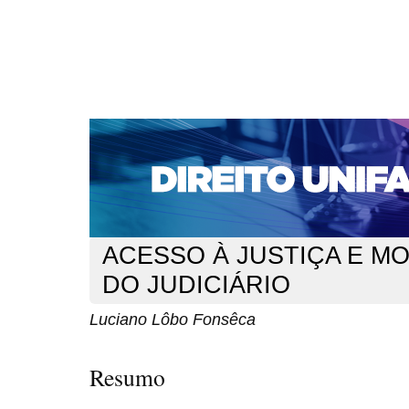
CAPA
SOBRE
ACESSO
CADASTRO
PESQ
NOTÍCIAS
EDIÇÕES DE Nº 1 A 100
WEBMAIL
Capa
n. 136 (2011)
Fonsêca
>
>
ACESSO À JUSTIÇA E M
DO JUDICIÁRIO
Luciano Lôbo Fonsêca
Resumo