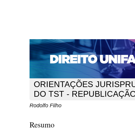
CAPA
SOBRE
ACESSO
CADASTRO
PESQ
NOTÍCIAS
EDIÇÕES DE Nº 1 A 100
WEBMAIL
Capa
n. 126 (2010)
Filho
>
>
ORIENTAÇÕES JURISPR
DO TST - REPUBLICAÇÃ
Rodolfo Filho
Resumo