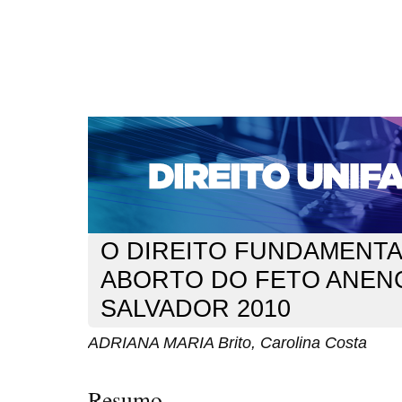
CAPA
SOBRE
ACESSO
CADASTRO
PESQ
NOTÍCIAS
EDIÇÕES DE Nº 1 A 100
WEBMAIL
Capa
n. 127 (2011)
Brito
>
>
O DIREITO FUNDAMENTA
ABORTO DO FETO ANEN
SALVADOR 2010
ADRIANA MARIA Brito, Carolina Costa
Resumo