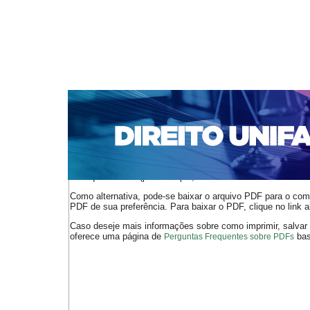
CAPA
SOBRE
ACESSO
CADASTRO
PESQ
NOTÍCIAS
EDIÇÕES DE Nº 1 A 100
WEBMAIL
Capa
n. 127 (2011)
Ramos
>
>
O arquivo PDF selecionado deve ser carregado no navegador
de arquivos PDF (por exemplo, uma versão atual do
Adobe 
Como alternativa, pode-se baixar o arquivo PDF para o comp
PDF de sua preferência. Para baixar o PDF, clique no link a
Caso deseje mais informações sobre como imprimir, salvar
oferece uma página de
bast
Perguntas Frequentes sobre PDFs