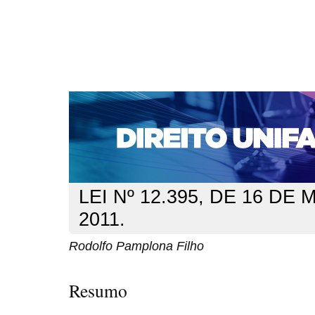
CAPA
SOBRE
ACESSO
CADASTRO
PESQ
NOTÍCIAS
EDIÇÕES DE Nº 1 A 100
WEBMAIL
Capa
n. 130 (2011)
Filho
>
>
LEI Nº 12.395, DE 16 DE
2011.
Rodolfo Pamplona Filho
Resumo