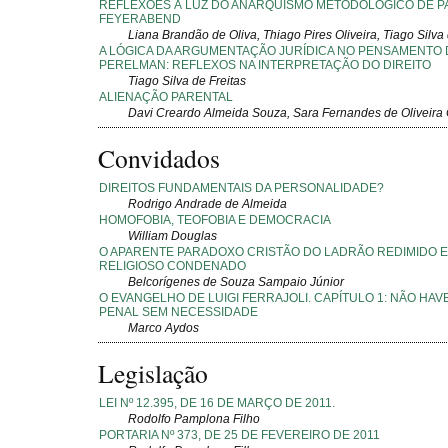
REFLEXÕES À LUZ DO ANARQUISMO METODOLÓGICO DE P
FEYERABEND
Liana Brandão de Oliva, Thiago Pires Oliveira, Tiago Silva 
A LÓGICA DA ARGUMENTAÇÃO JURÍDICA NO PENSAMENTO 
PERELMAN: REFLEXOS NA INTERPRETAÇÃO DO DIREITO
Tiago Silva de Freitas
ALIENAÇÃO PARENTAL
Davi Creardo Almeida Souza, Sara Fernandes de Oliveir
Convidados
DIREITOS FUNDAMENTAIS DA PERSONALIDADE?
Rodrigo Andrade de Almeida
HOMOFOBIA, TEOFOBIA E DEMOCRACIA
William Douglas
O APARENTE PARADOXO CRISTÃO DO LADRÃO REDIMIDO E
RELIGIOSO CONDENADO
Belcorígenes de Souza Sampaio Júnior
O EVANGELHO DE LUIGI FERRAJOLI. CAPÍTULO 1: NÃO HAV
PENAL SEM NECESSIDADE
Marco Aydos
Legislação
LEI Nº 12.395, DE 16 DE MARÇO DE 2011.
Rodolfo Pamplona Filho
PORTARIA Nº 373, DE 25 DE FEVEREIRO DE 2011