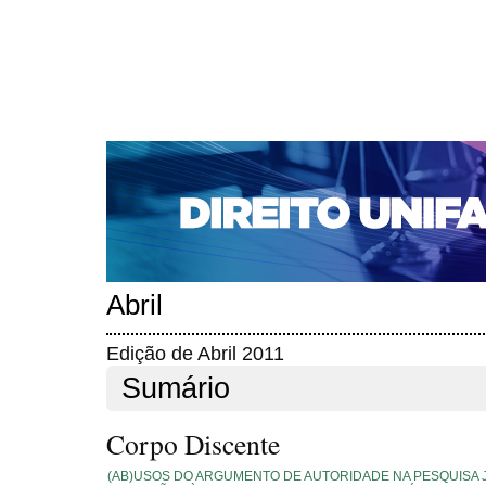
CAPA
SOBRE
ACESSO
CADASTRO
PESQ
NOTÍCIAS
EDIÇÕES DE Nº 1 A 100
WEBMAIL
Capa
Edições anteriores
n. 130 (2011)
>
>
n. 130 (2011)
Abril
Edição de Abril 2011
Sumário
Corpo Discente
(AB)USOS DO ARGUMENTO DE AUTORIDADE NA PESQUISA J