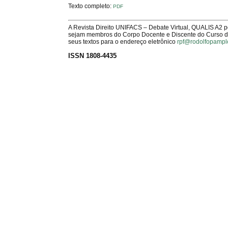
Texto completo:
PDF
A Revista Direito UNIFACS – Debate Virtual, QUALIS A2 
sejam membros do Corpo Docente e Discente do Curso de 
seus textos para o endereço eletrônico
rpf@rodolfopampl
ISSN 1808-4435