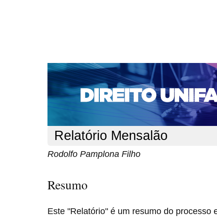
CAPA
SOBRE
ACESSO
CADASTRO
PESQ
NOTÍCIAS
EDIÇÕES DE Nº 1 A 100
WEBMAIL
Capa
n. 139 (2012)
Filho
>
>
Relatório Mensalão
Rodolfo Pamplona Filho
Resumo
Este "Relatório" é um resumo do processo e