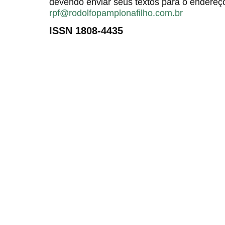
devendo enviar seus textos para o endereço
rpf@rodolfopamplonafilho.com.br
ISSN 1808-4435