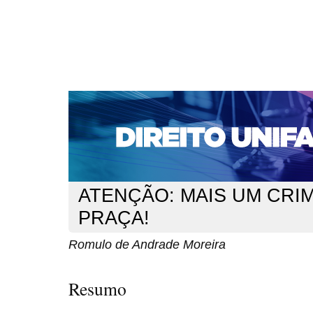
CAPA
SOBRE
ACESSO
CADASTRO
PESQ
NOTÍCIAS
EDIÇÕES DE Nº 1 A 100
WEBMAIL
Capa
n. 139 (2012)
Moreira
>
>
ATENÇÃO: MAIS UM CRI
PRAÇA!
Romulo de Andrade Moreira
Resumo