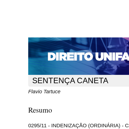
CAPA
SOBRE
ACESSO
CADASTRO
PESQ
NOTÍCIAS
EDIÇÕES DE Nº 1 A 100
WEBMAIL
Capa
n. 152 (2013)
Tartuce
>
>
SENTENÇA CANETA
Flavio Tartuce
Resumo
0295/11 - INDENIZAÇÃO (ORDINÁRIA) 