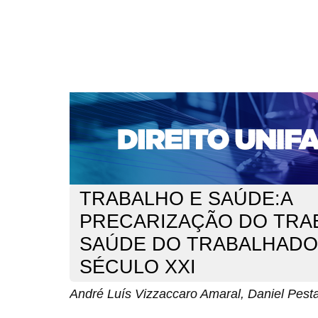
CAPA
SOBRE
ACESSO
CADASTRO
PESQ
NOTÍCIAS
EDIÇÕES DE Nº 1 A 100
WEBMAIL
Capa
n. 165 (2014)
Vizzaccaro Amaral
>
>
TRABALHO E SAÚDE:A
PRECARIZAÇÃO DO TRAB
SAÚDE DO TRABALHADO
SÉCULO XXI
André Luís Vizzaccaro Amaral, Daniel Pest