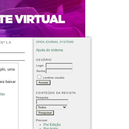
OPEN JOURNAL SYSTEMS
Nº 1 A
Ajuda do sistema
USUÁRIO
Login
mplo, uma
Senha
Lembrar usuário
ara baixar
CONTEÚDO DA REVISTA
tas
Pesquisa
Procurar
Por Edição
Por Autor