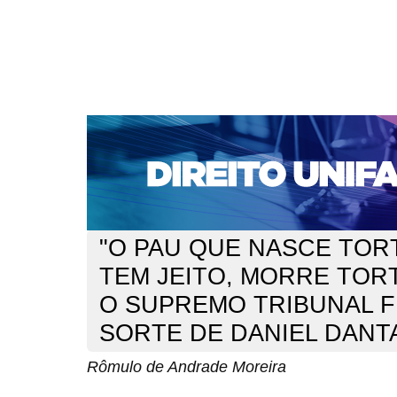
CAPA
SOBRE
ACESSO
CADASTRO
PESQ
NOTÍCIAS
EDIÇÕES DE Nº 1 A 100
WEBMAIL
Capa
n. 175 (2015)
de Andrade Moreira
>
>
"O PAU QUE NASCE TOR
TEM JEITO, MORRE TORT
O SUPREMO TRIBUNAL F
SORTE DE DANIEL DANT
Rômulo de Andrade Moreira