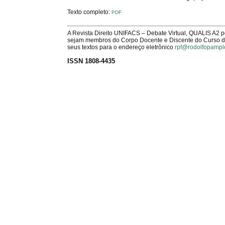
Texto completo:
PDF
A Revista Direito UNIFACS – Debate Virtual, QUALIS A2 
sejam membros do Corpo Docente e Discente do Curso de 
seus textos para o endereço eletrônico
rpf@rodolfopampl
ISSN 1808-4435