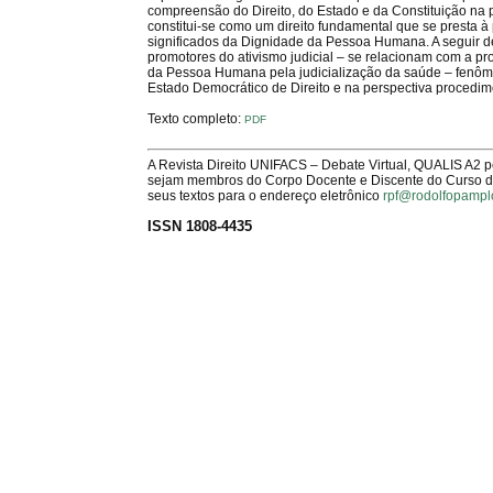
compreensão do Direito, do Estado e da Constituição na p
constitui-se como um direito fundamental que se presta
significados da Dignidade da Pessoa Humana. A seguir d
promotores do ativismo judicial – se relacionam com a 
da Pessoa Humana pela judicialização da saúde – fenômen
Estado Democrático de Direito e na perspectiva procedime
Texto completo:
PDF
A Revista Direito UNIFACS – Debate Virtual, QUALIS A2 
sejam membros do Corpo Docente e Discente do Curso de 
seus textos para o endereço eletrônico
rpf@rodolfopampl
ISSN 1808-4435