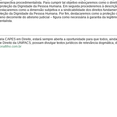
erspectiva procedimentalista. Para cumprir tal objetivo esboçaremos como o direi
 à proteção da Dignidade da Pessoa Humana. Em seguida procederemos à descriçã
estacaremos como a dimensão subjetiva e a sindicabilidade dos direitos fundamen
proteção da Dignidade da Pessoa Humana. Por fim, destacaremos como a proteção
o decorrente do ativismo judicial – figura como necessária à garantia da legitim
ntalista.
pela CAPES em Direito, estará sempre aberta a oportunidade para que todos, aind
Direito da UNIFACS, possam divulgar textos jurídicos de relevância dogmática, 
onafilho.com.br