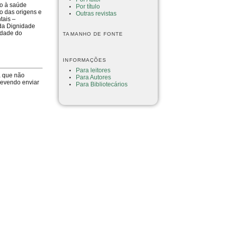
to à saúde
Por título
o das origens e
Outras revistas
tais –
 da Dignidade
idade do
TAMANHO DE FONTE
INFORMAÇÕES
Para leitores
a que não
Para Autores
devendo enviar
Para Bibliotecários