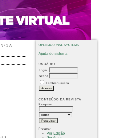
OPEN JOURNAL SYSTEMS
Nº 1 A
Ajuda do sistema
USUÁRIO
Login
Senha
Lembrar usuário
CONTEÚDO DA REVISTA
Pesquisa
Procurar
Por Edição
ra a
Por Autor