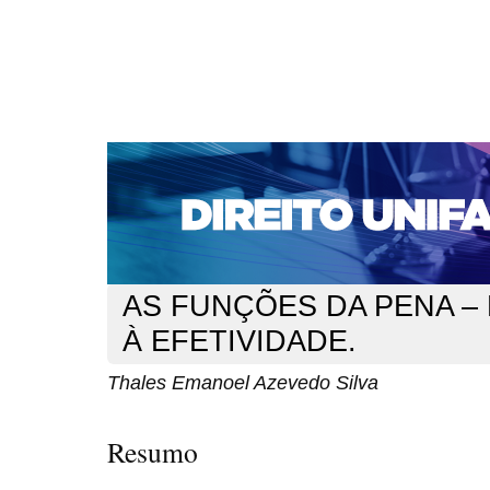
CAPA
SOBRE
ACESSO
CADASTRO
PESQ
NOTÍCIAS
EDIÇÕES DE Nº 1 A 100
WEBMAIL
Capa
n. 175 (2015)
Azevedo Silva
>
>
AS FUNÇÕES DA PENA – 
À EFETIVIDADE.
Thales Emanoel Azevedo Silva
Resumo