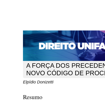
CAPA
SOBRE
ACESSO
CADASTRO
PESQ
NOTÍCIAS
EDIÇÕES DE Nº 1 A 100
WEBMAIL
Capa
n. 175 (2015)
Donizetti
>
>
A FORÇA DOS PRECEDE
NOVO CÓDIGO DE PROCE
Elpídio Donizetti
Resumo