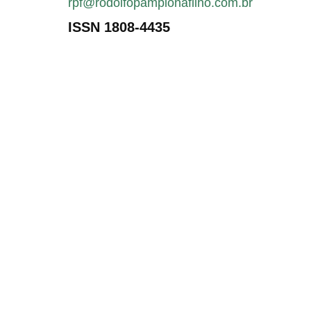
rpf@rodolfopamplonafilho.com.br
ISSN 1808-4435